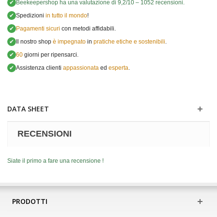
✔
Beekeepershop
ha una valutazione di
9,2
/
10
–
1052
recensioni.
✔
Spedizioni
in tutto il mondo
!
✔
Pagamenti sicuri
con metodi affidabili.
✔
Il nostro shop
è impegnato
in
pratiche etiche e sostenibili
.
✔
60
giorni per ripensarci.
✔
Assistenza clienti
appassionata
ed
esperta
.
DATA SHEET
RECENSIONI
Siate il primo a fare una recensione !
PRODOTTI