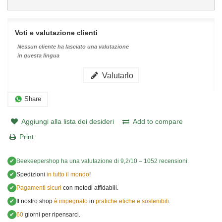
Voti e valutazione clienti
Nessun cliente ha lasciato una valutazione
in questa lingua
Valutarlo
Share
Aggiungi alla lista dei desideri
Add to compare
Print
✔
Beekeepershop
ha una valutazione di
9,2
/
10
–
1052
recensioni.
✔
Spedizioni
in tutto il mondo
!
✔
Pagamenti sicuri
con metodi affidabili.
✔
Il nostro shop
è impegnato
in
pratiche etiche e sostenibili
.
✔
60
giorni per ripensarci.