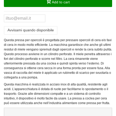
Add to cart
Avvisami quando disponibile
Questa pressa per opercoli è progettata per pressare opercoli di cera e/o favi
di cera in modo molto efficiente.
La macchina garantisce che anche gli ultimi
residui di miele vengano spremuti dagli opercoli e rende la cera subito pulita.
Questo processo avviene in un cilindro perforato.
Il miele penetra attraverso i
fori del cilindro perforato e scorre nel filtro.
La cera rimanente viene
ulteriormente pressata da una coclea e quindi spinta verso l’esterno.
Di
conseguenza
si ottiene cera secca in una forma pronta per essere fusa. Alla
vasca di raccolta del miele è applicato un rubinetto di scarico per svuotarla o
collegarla a una pompa.
Questa macchina è realizzata in acciaio inox di alta qualità, resistente agli
acidi.
L’apparecchiatura è dotata di ruote per facilitarne lo spostamento o il
trasporto.
Grazie alle dimensioni compatte e a un sistema di controllo
intuitivo, il dispositivo è molto facile da usare. La pressa a coclea per cera
può essere utilizzata anche nell’industria alimentare come pressa per frutta.