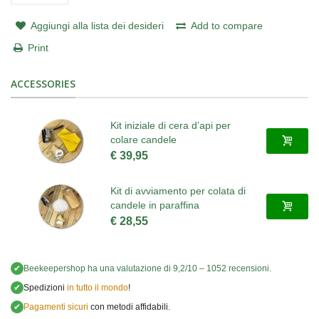
Aggiungi alla lista dei desideri
Add to compare
Print
ACCESSORIES
Kit iniziale di cera d’api per
colare candele
€ 39,95
Kit di avviamento per colata di
candele in paraffina
€ 28,55
✔
Beekeepershop
ha una valutazione di
9,2
/
10
–
1052
recensioni.
✔
Spedizioni
in tutto il mondo
!
✔
Pagamenti sicuri
con metodi affidabili.