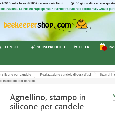
ta
9,2/10
sulla base di 1052 recensioni clienti
60 giorni di reso – acquista
 di costruzione. Le nostre “api operaie” stanno traducendo i contenuti. Grazie pe
CONTATTI
NUOVI PRODOTTI
OFFERTE
Shopp
0
n silicone per candele
Realizzazione candele di cera d'api
Stampi in 
o in silicone per candele
Agnellino, stampo in
A
silicone per candele