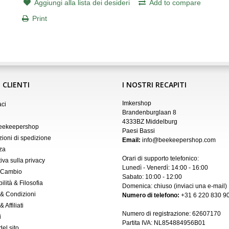
Aggiungi alla lista dei desideri
Add to compare
Print
 CLIENTI
I NOSTRI RECAPITI
Imkershop
aci
Brandenburglaan 8
4333BZ Middelburg
Beekeepershop
Paesi Bassi
zioni di spedizione
Email:
info@beekeepershop.com
za
Orari di supporto telefonico:
iva sulla privacy
Lunedì - Venerdì: 14:00 - 16:00
 Cambio
Sabato: 10:00 - 12:00
ilità & Filosofia
Domenica: chiuso (inviaci una
e-mail
)
 & Condizioni
Numero di telefono:
+31 6 220 830 90
 Affiliati
Numero di registrazione:
62607170
i
Partita IVA: NL854884956B01
el sito