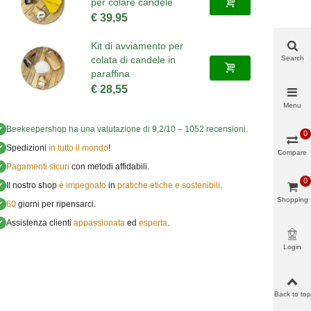
per colare candele
€ 39,95
Kit di avviamento per
Search
colata di candele in
paraffina
€ 28,55
Menu
✔
Beekeepershop
ha una valutazione di
9,2
/
10
–
1052
recensioni.
0
✔
Spedizioni
in tutto il mondo
!
Compare
✔
Pagamenti sicuri
con metodi affidabili.
0
✔
Il nostro shop
è impegnato
in
pratiche etiche e sostenibili
.
Shopping
✔
60
giorni per ripensarci.
cart
✔
Assistenza clienti
appassionata
ed
esperta
.
Login
Back to top