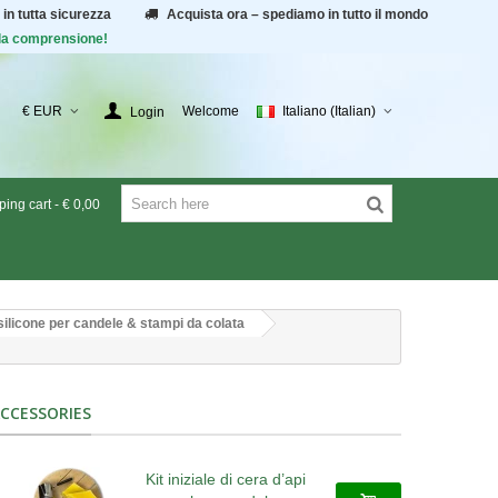
 in tutta sicurezza
Acquista ora – spediamo in tutto il mondo
r la comprensione!
€ EUR
Welcome
Italiano (Italian)
Login
ing cart
-
€ 0,00
silicone per candele & stampi da colata
CCESSORIES
Kit iniziale di cera d’api