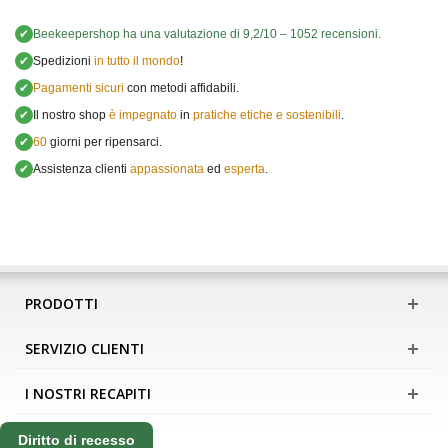
✔
Beekeepershop
ha una valutazione di
9,2
/
10
–
1052
recensioni.
✔
Spedizioni
in tutto il mondo
!
✔
Pagamenti sicuri
con metodi affidabili.
✔
Il nostro shop
è impegnato
in
pratiche etiche e sostenibili
.
✔
60
giorni per ripensarci.
✔
Assistenza clienti
appassionata
ed
esperta
.
PRODOTTI
SERVIZIO CLIENTI
I NOSTRI RECAPITI
Diritto di recesso