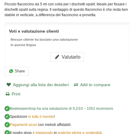
Piccolo flaconcino da 5 ml con colla per i dischetti opalit. Ideale per fissare i
dischetti opalit sulla regina. Il vantaggio di questo flaconcino è che resta ben
stabile in verticale, a differenza del flaconcino a provetta.
Voti e valutazione clienti
Nessun cliente ha lasciato una valutazione
in questa lingua
Valutarlo
Share
Aggiungi alla lista dei desideri
Add to compare
Print
✔
Beekeepershop
ha una valutazione di
9,2
/
10
–
1052
recensioni.
✔
Spedizioni
in tutto il mondo
!
✔
Pagamenti sicuri
con metodi affidabili.
✔
Il nostro shop
è impegnato
in
pratiche etiche e sostenibili
.