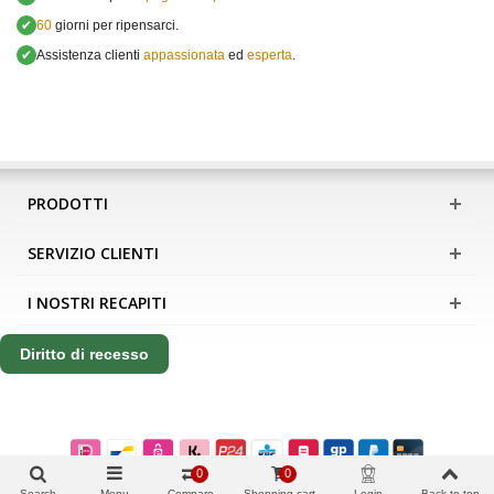
✔
60
giorni per ripensarci.
✔
Assistenza clienti
appassionata
ed
esperta
.
PRODOTTI
SERVIZIO CLIENTI
I NOSTRI RECAPITI
Diritto di recesso
0
0
Search
Menu
Compare
Shopping cart
Login
Back to top