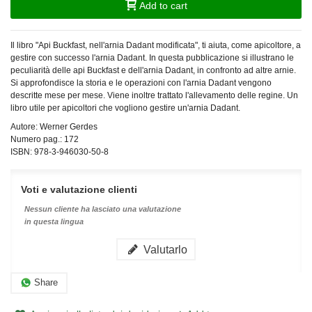
Add to cart
Il libro "Api Buckfast, nell'arnia Dadant modificata", ti aiuta, come apicoltore, a
gestire con successo l'arnia Dadant. In questa pubblicazione si illustrano le
peculiarità delle api Buckfast e dell'arnia Dadant, in confronto ad altre arnie.
Si approfondisce la storia e le operazioni con l'arnia Dadant vengono
descritte mese per mese. Viene inoltre trattato l'allevamento delle regine. Un
libro utile per apicoltori che vogliono gestire un'arnia Dadant.
Autore: Werner Gerdes
Numero pag.: 172
ISBN: 978-3-946030-50-8
Voti e valutazione clienti
Nessun cliente ha lasciato una valutazione
in questa lingua
Valutarlo
Share