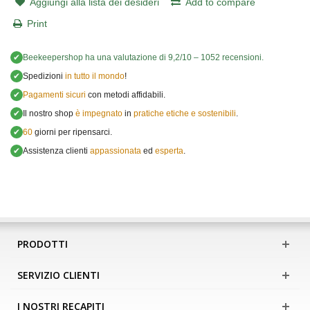
Aggiungi alla lista dei desideri
Add to compare
Print
✔
Beekeepershop
ha una valutazione di
9,2
/
10
–
1052
recensioni.
✔
Spedizioni
in tutto il mondo
!
✔
Pagamenti sicuri
con metodi affidabili.
✔
Il nostro shop
è impegnato
in
pratiche etiche e sostenibili
.
✔
60
giorni per ripensarci.
✔
Assistenza clienti
appassionata
ed
esperta
.
PRODOTTI
SERVIZIO CLIENTI
I NOSTRI RECAPITI