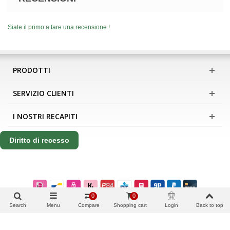
Siate il primo a fare una recensione !
PRODOTTI
SERVIZIO CLIENTI
I NOSTRI RECAPITI
Diritto di recesso
0
0
Search
Menu
Compare
Shopping cart
Login
Back to top
Copyright Apis International B.V.