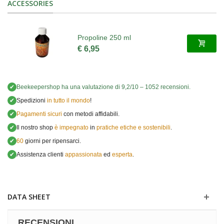
ACCESSORIES
Propoline 250 ml
€ 6,95
✔
Beekeepershop
ha una valutazione di
9,2
/
10
–
1052
recensioni.
✔
Spedizioni
in tutto il mondo
!
✔
Pagamenti sicuri
con metodi affidabili.
✔
Il nostro shop
è impegnato
in
pratiche etiche e sostenibili
.
✔
60
giorni per ripensarci.
✔
Assistenza clienti
appassionata
ed
esperta
.
DATA SHEET
RECENSIONI