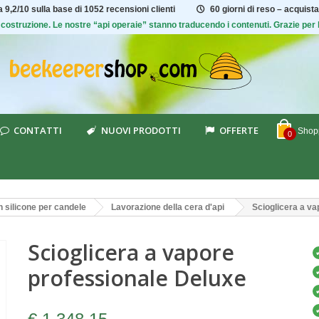
ta
9,2/10
sulla base di 1052 recensioni clienti
60 giorni di reso – acquista
 di costruzione. Le nostre “api operaie” stanno traducendo i contenuti. Grazie pe
CONTATTI
NUOVI PRODOTTI
OFFERTE
Shopp
0
n silicone per candele
Lavorazione della cera d'api
Scioglicera a v
Scioglicera a vapore
professionale Deluxe