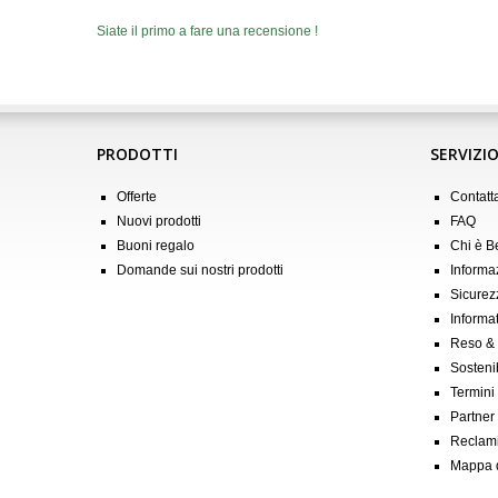
Siate il primo a fare una recensione !
PRODOTTI
SERVIZIO
Offerte
Contatt
Nuovi prodotti
FAQ
Buoni regalo
Chi è 
Domande sui nostri prodotti
Informa
Sicurez
Informat
Reso &
Sostenib
Termini
Partner &
Reclam
Mappa d