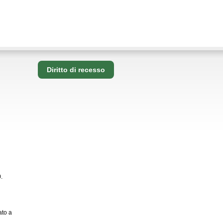
Diritto di recesso
.
ato a