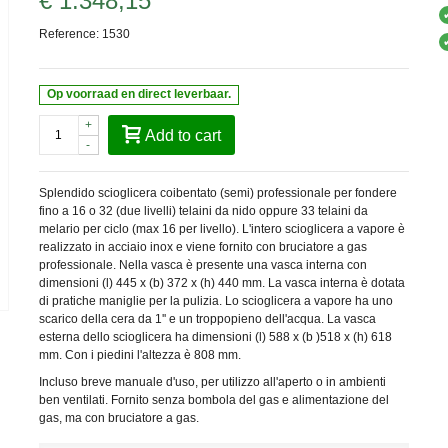
€ 1.348,15
Reference:
1530
Op voorraad en direct leverbaar.
+
Add to cart
-
Splendido scioglicera coibentato (semi) professionale per fondere
fino a 16 o 32 (due livelli) telaini da nido oppure 33 telaini da
melario per ciclo (max 16 per livello). L'intero scioglicera a vapore è
realizzato in acciaio inox e viene fornito con bruciatore a gas
professionale. Nella vasca è presente una vasca interna con
dimensioni (l) 445 x (b) 372 x (h) 440 mm. La vasca interna è dotata
di pratiche maniglie per la pulizia. Lo scioglicera a vapore ha uno
scarico della cera da 1'' e un troppopieno dell'acqua. La vasca
esterna dello scioglicera ha dimensioni (l) 588 x (b )518 x (h) 618
mm. Con i piedini l'altezza è 808 mm.
Incluso breve manuale d'uso, per utilizzo all'aperto o in ambienti
ben ventilati. Fornito senza bombola del gas e alimentazione del
gas, ma con bruciatore a gas.