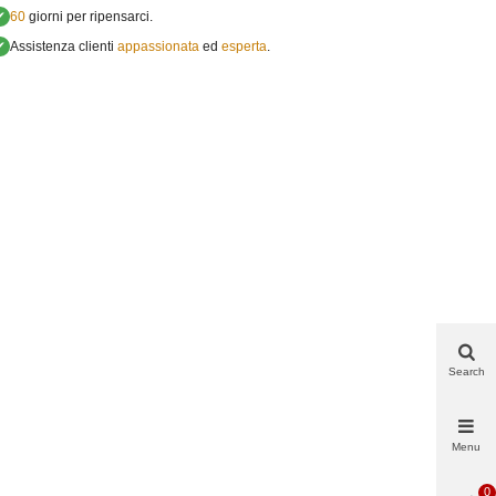
✔
60
giorni per ripensarci.
✔
Assistenza clienti
appassionata
ed
esperta
.
Search
Menu
0