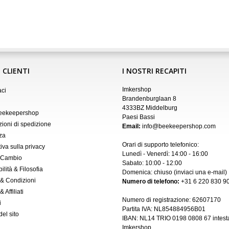
 CLIENTI
I NOSTRI RECAPITI
Imkershop
aci
Brandenburglaan 8
4333BZ Middelburg
Beekeepershop
Paesi Bassi
zioni di spedizione
Email:
info@beekeepershop.com
za
Orari di supporto telefonico:
iva sulla privacy
Lunedì - Venerdì: 14:00 - 16:00
 Cambio
Sabato: 10:00 - 12:00
ilità & Filosofia
Domenica: chiuso (inviaci una
e-mail
)
 & Condizioni
Numero di telefono:
+31 6 220 830 90
 Affiliati
Numero di registrazione:
62607170
i
Partita IVA: NL854884956B01
el sito
IBAN:
NL14 TRIO 0198 0808 67 intest
Imkershop