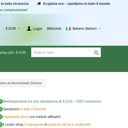
 in tutta sicurezza
Acquista ora – spediamo in tutto il mondo
r la comprensione!
€ EUR
Welcome
Italiano (Italian)
Login
ing cart
-
€ 0,00
apore professionale Deluxe
✔
Beekeepershop
ha una valutazione di
9,2
/
10
–
1052
recensioni.
✔
Spedizioni
in tutto il mondo
!
✔
Pagamenti sicuri
con metodi affidabili.
✔
Il nostro shop
è impegnato
in
pratiche etiche e sostenibili
.