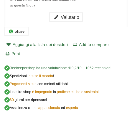
Nessun cliente ha lasciato una valutazione
in questa lingua
Valutarlo
Share
Aggiungi alla lista dei desideri
Add to compare
Print
✔
Beekeepershop
ha una valutazione di
9,2
/
10
–
1052
recensioni.
✔
Spedizioni
in tutto il mondo
!
✔
Pagamenti sicuri
con metodi affidabili.
✔
Il nostro shop
è impegnato
in
pratiche etiche e sostenibili
.
✔
60
giorni per ripensarci.
✔
Assistenza clienti
appassionata
ed
esperta
.