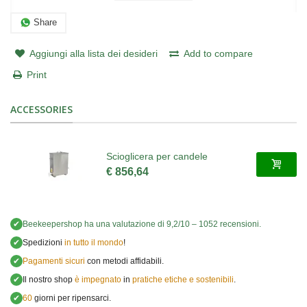
Share
Aggiungi alla lista dei desideri
Add to compare
Print
ACCESSORIES
Scioglicera per candele
€ 856,64
✔
Beekeepershop
ha una valutazione di
9,2
/
10
–
1052
recensioni.
✔
Spedizioni
in tutto il mondo
!
✔
Pagamenti sicuri
con metodi affidabili.
✔
Il nostro shop
è impegnato
in
pratiche etiche e sostenibili
.
✔
60
giorni per ripensarci.