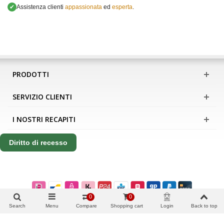
✔
Assistenza clienti
appassionata
ed
esperta
.
PRODOTTI
SERVIZIO CLIENTI
I NOSTRI RECAPITI
Diritto di recesso
0
0
Search
Menu
Compare
Shopping cart
Login
Back to top
Copyright Apis International B.V.