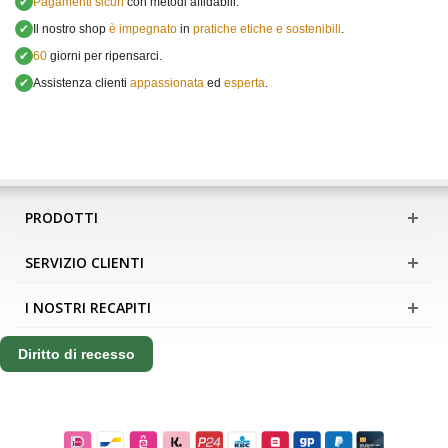
✔
Pagamenti sicuri
con metodi affidabili.
✔
Il nostro shop
è impegnato
in
pratiche etiche e sostenibili
.
✔
60
giorni per ripensarci.
✔
Assistenza clienti
appassionata
ed
esperta
.
PRODOTTI
SERVIZIO CLIENTI
I NOSTRI RECAPITI
Diritto di recesso