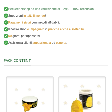
✔
Beekeepershop
ha una valutazione di
9,2
/
10
–
1052
recensioni.
✔
Spedizioni
in tutto il mondo
!
✔
Pagamenti sicuri
con metodi affidabili.
✔
Il nostro shop
è impegnato
in
pratiche etiche e sostenibili
.
✔
60
giorni per ripensarci.
✔
Assistenza clienti
appassionata
ed
esperta
.
PACK CONTENT