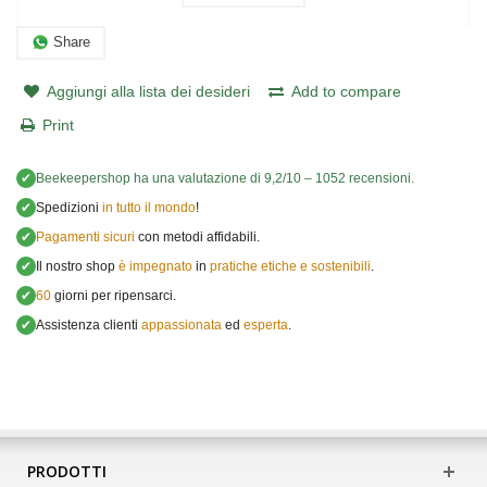
Share
Aggiungi alla lista dei desideri
Add to compare
Print
✔
Beekeepershop
ha una valutazione di
9,2
/
10
–
1052
recensioni.
✔
Spedizioni
in tutto il mondo
!
✔
Pagamenti sicuri
con metodi affidabili.
✔
Il nostro shop
è impegnato
in
pratiche etiche e sostenibili
.
✔
60
giorni per ripensarci.
✔
Assistenza clienti
appassionata
ed
esperta
.
PRODOTTI