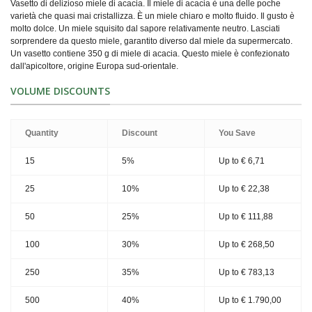
Vasetto di delizioso miele di acacia. Il miele di acacia è una delle poche
varietà che quasi mai cristallizza. È un miele chiaro e molto fluido. Il gusto è
molto dolce. Un miele squisito dal sapore relativamente neutro. Lasciati
sorprendere da questo miele, garantito diverso dal miele da supermercato.
Un vasetto contiene 350 g di miele di acacia. Questo miele è confezionato
dall'apicoltore, origine Europa sud-orientale.
VOLUME DISCOUNTS
Quantity
Discount
You Save
15
5%
Up to
€ 6,71
25
10%
Up to
€ 22,38
50
25%
Up to
€ 111,88
100
30%
Up to
€ 268,50
250
35%
Up to
€ 783,13
500
40%
Up to
€ 1.790,00