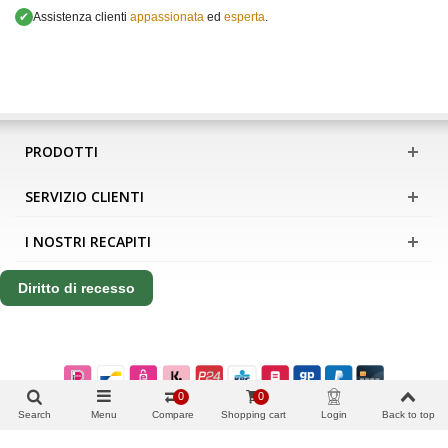
✔
Assistenza clienti
appassionata
ed
esperta
.
PRODOTTI
SERVIZIO CLIENTI
I NOSTRI RECAPITI
Diritto di recesso
0
0
Search
Menu
Compare
Shopping cart
Login
Back to top
Copyright Apis International B.V.