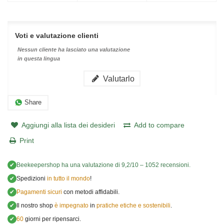
Voti e valutazione clienti
Nessun cliente ha lasciato una valutazione
in questa lingua
Valutarlo
Share
Aggiungi alla lista dei desideri
Add to compare
Print
✔
Beekeepershop
ha una valutazione di
9,2
/
10
–
1052
recensioni.
✔
Spedizioni
in tutto il mondo
!
✔
Pagamenti sicuri
con metodi affidabili.
✔
Il nostro shop
è impegnato
in
pratiche etiche e sostenibili
.
✔
60
giorni per ripensarci.