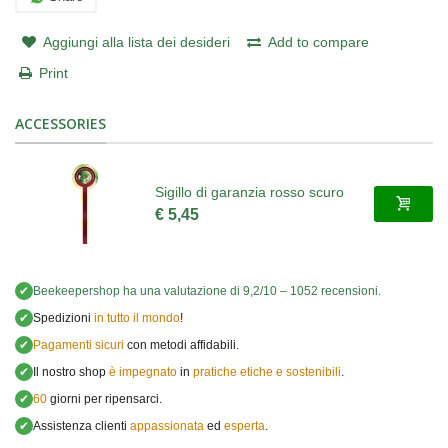
Aggiungi alla lista dei desideri
Add to compare
Print
ACCESSORIES
Sigillo di garanzia rosso scuro
€ 5,45
✔
Beekeepershop
ha una valutazione di
9,2
/
10
–
1052
recensioni.
✔
Spedizioni
in tutto il mondo
!
✔
Pagamenti sicuri
con metodi affidabili.
✔
Il nostro shop
è impegnato
in
pratiche etiche e sostenibili
.
✔
60
giorni per ripensarci.
✔
Assistenza clienti
appassionata
ed
esperta
.