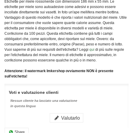
Etichette per miele rosso/verde con dimensioni 186 mm x 55 mm. Le
etichette per miele sono autoadesive come adesivi e possono essere
incollate direttamente sui vasetti. In foto un'ape mellifera mentre bottina.
Vantaggio di questo modello è che riporta i valori nutrizionali del miele. Utile
per il consumatore che vuole sapere quante calorie assume. Questa
etichetta per miele è disponibile in diversi modelli e varietà di miele.
Confezione da 100 pezzi. Q
uesta etichetta contiene già tutti i campi
obbligatori che, come apicoltore, devi riportare sul miele. Ovvero: da
consumarsi preferibilmente entro, origine (Paese), peso e numero di lotto.
Vuoi saperne di più sui requisiti dell'etichetta? Leggi
qui
di più sulle regole
per l'etichettatura del miele. I
l numero di etichette è approssimativo, in
confezione possono essercene qualche in più o in meno.
Attenzione: il watermark Imkershop ovviamente NON è presente
sull'etichetta!
Voti e valutazione clienti
Nessun cliente ha lasciato una valutazione
in questa lingua
Valutarlo
Share