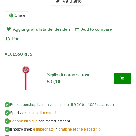
Valutarlo
Share
Aggiungi alla lista dei desideri
Add to compare
Print
ACCESSORIES
Sigillo di garanzia rosa
€ 5,10
✔
Beekeepershop
ha una valutazione di
9,2
/
10
–
1052
recensioni.
✔
Spedizioni
in tutto il mondo
!
✔
Pagamenti sicuri
con metodi affidabili.
✔
Il nostro shop
è impegnato
in
pratiche etiche e sostenibili
.