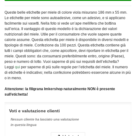
Queste belle etichette per miele di colore viola misurano 186 mm x 55 mm.
Le etichette per miele sono autoadesive, come un adesivo, e si applicano
facilmente sui vasetti. Nella foto si vede un’ape mellifera che bottina
sull’erica. Il vantaggio di questo modello è la dichiarazione dei valori
nutrizionali del miele. Utile per il consumatore che vuole sapere quante
calorie assume. Questa etichetta per miele è disponibile in diversi modelli e
tipologie di miele. Confezione da 100 pezzi. Q
uesta etichetta contiene già
tutti i campi obbligatori che, come apicoltore, devi riportare in etichetta per il
miele. Questi sono: da consumarsi preferibilmente entro, origine (Paese),
peso e numero di lotto. Vuoi saperne di più sui requisiti dell’etichetta?
Leggi
qui
per saperne di più sulle regole per l’etichetta del miele. I
l numero
di etichette è indicativo; nella confezione potrebbero essercene alcune in più
o in meno.
Attenzione: la filigrana Imkershop naturalmente NON è presente
sull’etichetta!
Voti e valutazione clienti
Nessun cliente ha lasciato una valutazione
in questa lingua