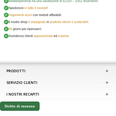
✔
Beekeepershop
ha una valutazione di
9,2
/
10
–
1052
recensioni.
✔
Spedizioni
in tutto il mondo
!
✔
Pagamenti sicuri
con metodi affidabili.
✔
Il nostro shop
è impegnato
in
pratiche etiche e sostenibili
.
✔
60
giorni per ripensarci.
✔
Assistenza clienti
appassionata
ed
esperta
.
PRODOTTI
SERVIZIO CLIENTI
I NOSTRI RECAPITI
Diritto di recesso