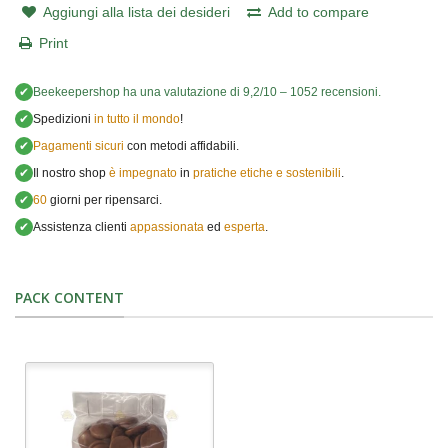
Aggiungi alla lista dei desideri
Add to compare
Print
✔
Beekeepershop
ha una valutazione di
9,2
/
10
–
1052
recensioni.
✔
Spedizioni
in tutto il mondo
!
✔
Pagamenti sicuri
con metodi affidabili.
✔
Il nostro shop
è impegnato
in
pratiche etiche e sostenibili
.
✔
60
giorni per ripensarci.
✔
Assistenza clienti
appassionata
ed
esperta
.
PACK CONTENT