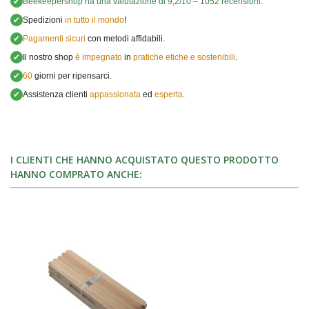
✔
Beekeepershop
ha una valutazione di
9,2
/
10
–
1052
recensioni.
✔
Spedizioni
in tutto il mondo
!
✔
Pagamenti sicuri
con metodi affidabili.
✔
Il nostro shop
è impegnato
in
pratiche etiche e sostenibili
.
✔
60
giorni per ripensarci.
✔
Assistenza clienti
appassionata
ed
esperta
.
I CLIENTI CHE HANNO ACQUISTATO QUESTO PRODOTTO
HANNO COMPRATO ANCHE: