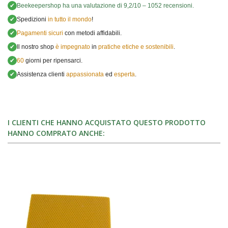
✔
Beekeepershop
ha una valutazione di
9,2
/
10
–
1052
recensioni.
✔
Spedizioni
in tutto il mondo
!
✔
Pagamenti sicuri
con metodi affidabili.
✔
Il nostro shop
è impegnato
in
pratiche etiche e sostenibili
.
✔
60
giorni per ripensarci.
✔
Assistenza clienti
appassionata
ed
esperta
.
I CLIENTI CHE HANNO ACQUISTATO QUESTO PRODOTTO
HANNO COMPRATO ANCHE: