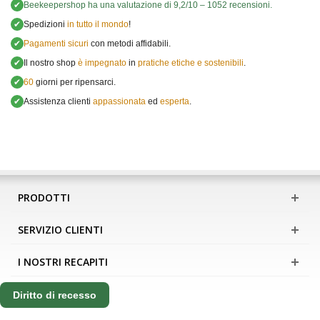
✔
Beekeepershop
ha una valutazione di
9,2
/
10
–
1052
recensioni.
✔
Spedizioni
in tutto il mondo
!
✔
Pagamenti sicuri
con metodi affidabili.
✔
Il nostro shop
è impegnato
in
pratiche etiche e sostenibili
.
✔
60
giorni per ripensarci.
✔
Assistenza clienti
appassionata
ed
esperta
.
PRODOTTI
SERVIZIO CLIENTI
I NOSTRI RECAPITI
Diritto di recesso