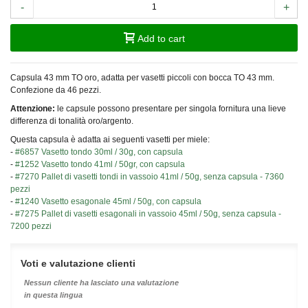
-
+
Add to cart
Capsula 43 mm TO oro, adatta per vasetti piccoli con bocca TO 43 mm.
Confezione da 46 pezzi.
Attenzione:
le capsule possono presentare per singola fornitura una lieve
differenza di tonalità oro/argento.
Questa capsula è adatta ai seguenti vasetti per miele:
-
#6857 Vasetto tondo 30ml / 30g, con capsula
-
#1252 Vasetto tondo 41ml / 50gr, con capsula
-
#7270 Pallet di vasetti tondi in vassoio 41ml / 50g, senza capsula - 7360
pezzi
-
#1240 Vasetto esagonale 45ml / 50g, con capsula
-
#7275 Pallet di vasetti esagonali in vassoio 45ml / 50g, senza capsula -
7200 pezzi
Voti e valutazione clienti
Nessun cliente ha lasciato una valutazione
in questa lingua