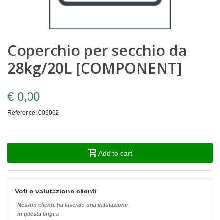
Coperchio per secchio da
28kg/20L [COMPONENT]
€ 0,00
Reference:
005062
Add to cart
Voti e valutazione clienti
Nessun cliente ha lasciato una valutazione
in questa lingua