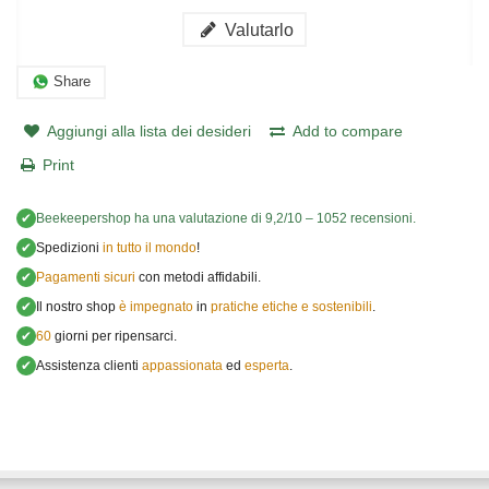
Valutarlo
Share
Aggiungi alla lista dei desideri
Add to compare
Print
✔
Beekeepershop
ha una valutazione di
9,2
/
10
–
1052
recensioni.
✔
Spedizioni
in tutto il mondo
!
✔
Pagamenti sicuri
con metodi affidabili.
✔
Il nostro shop
è impegnato
in
pratiche etiche e sostenibili
.
✔
60
giorni per ripensarci.
✔
Assistenza clienti
appassionata
ed
esperta
.