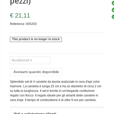
pezzi)
€ 21,11
Reference:
005203
This product is no longer in stock
Avvisami quando disponibile
Splendido set di 4 candele da tavola realizzate in cera d'api color
marrone. La candela è lunga 25 cm e ha un diametro di circa 2 cm
su tutta la lunghezza. Il set è fornito in un'elegante confezione
regalo con fiocco. Il regalo ideale per gli amanti delle candele in
cera d'api. Il tempo di combustione è di oltre 9 ore per candela.
Voti e valutazione clienti