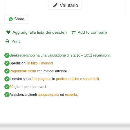
Valutarlo
Share
Aggiungi alla lista dei desideri
Add to compare
Print
✔
Beekeepershop
ha una valutazione di
9,2
/
10
–
1052
recensioni.
✔
Spedizioni
in tutto il mondo
!
✔
Pagamenti sicuri
con metodi affidabili.
✔
Il nostro shop
è impegnato
in
pratiche etiche e sostenibili
.
✔
60
giorni per ripensarci.
✔
Assistenza clienti
appassionata
ed
esperta
.