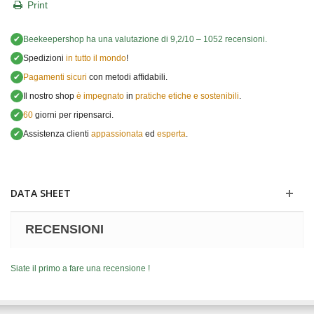
Print
✔
Beekeepershop
ha una valutazione di
9,2
/
10
–
1052
recensioni.
✔
Spedizioni
in tutto il mondo
!
✔
Pagamenti sicuri
con metodi affidabili.
✔
Il nostro shop
è impegnato
in
pratiche etiche e sostenibili
.
✔
60
giorni per ripensarci.
✔
Assistenza clienti
appassionata
ed
esperta
.
DATA SHEET
RECENSIONI
Siate il primo a fare una recensione !