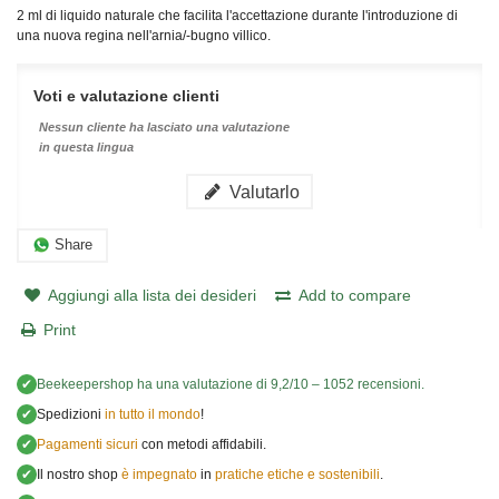
2 ml di liquido naturale che facilita l'accettazione durante l'introduzione di
una nuova regina nell'arnia/-bugno villico.
Voti e valutazione clienti
Nessun cliente ha lasciato una valutazione
in questa lingua
Valutarlo
Share
Aggiungi alla lista dei desideri
Add to compare
Print
✔
Beekeepershop
ha una valutazione di
9,2
/
10
–
1052
recensioni.
✔
Spedizioni
in tutto il mondo
!
✔
Pagamenti sicuri
con metodi affidabili.
✔
Il nostro shop
è impegnato
in
pratiche etiche e sostenibili
.