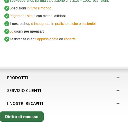
✔
Beekeepershop
ha una valutazione di
9,2
/
10
–
1052
recensioni.
✔
Spedizioni
in tutto il mondo
!
✔
Pagamenti sicuri
con metodi affidabili.
✔
Il nostro shop
è impegnato
in
pratiche etiche e sostenibili
.
✔
60
giorni per ripensarci.
✔
Assistenza clienti
appassionata
ed
esperta
.
PRODOTTI
SERVIZIO CLIENTI
I NOSTRI RECAPITI
Diritto di recesso