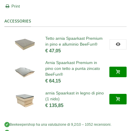
Print
ACCESSORIES
Tetto arnia Spaarkast Premium
in pino e alluminio BeeFun®
€ 47,05
Arnia Spaarkast Premium in
pino con tetto a punta zincato
BeeFun®
€ 64,15
arnia Spaarkast in legno di pino
(1 nido)
€ 135,85
✔
Beekeepershop
ha una valutazione di
9,2
/
10
–
1052
recensioni.