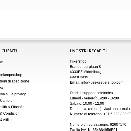
 CLIENTI
I NOSTRI RECAPITI
Imkershop
aci
Brandenburglaan 8
4333BZ Middelburg
Beekeepershop
Paesi Bassi
zioni di spedizione
Email:
info@beekeepershop.com
za
Orari di supporto telefonico:
iva sulla privacy
Lunedì - Venerdì: 14:00 - 16:00
 Cambio
Sabato: 10:00 - 12:00
ilità & Filosofia
Domenica: chiuso (inviaci una
e-mail
)
 & Condizioni
Numero di telefono:
+31 6 220 830 90
 Affiliati
Numero di registrazione:
62607170
i
Partita IVA: NL854884956B01