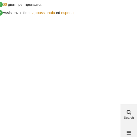
✔
60
giorni per ripensarci.
✔
Assistenza clienti
appassionata
ed
esperta
.
Search