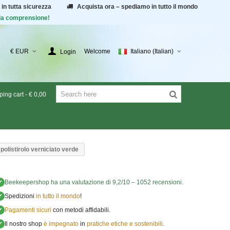
 in tutta sicurezza
Acquista ora – spediamo in tutto il mondo
r la comprensione!
€ EUR
Welcome
Italiano (Italian)
Login
ing cart
-
€ 0,00
polistirolo verniciato verde
✔
Beekeepershop
ha una valutazione di
9,2
/
10
–
1052
recensioni.
✔
Spedizioni
in tutto il mondo
!
✔
Pagamenti sicuri
con metodi affidabili.
✔
Il nostro shop
è impegnato
in
pratiche etiche e sostenibili
.