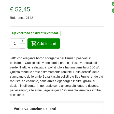
€ 52,45
Reference:
2142
Op voorraad en direct leverbaar.
+
Add to cart
-
Tetto con elegante bordo sporgente per l'arnia Spaarkast in
polistirolo. Questo tetto viene fornito pronto all'uso, verniciato di
verde. Il tetto è realizzato in polistirolo e ha una densità di 160 g/l.
Questo rende le arnie estremamente robuste. L’alta densità dello
stampaggio delle arnie Spaarkast in polistirolo BeeFun le rende più
robuste, ad esempio, delle arnie Segeberger. Inoltre, grazie al
design intelligente, in generale sono ancora più leggere rispetto,
per esempio, alle arnie Segeberger. L'isolamento termico è inoltre
eccellente.
Voti e valutazione clienti