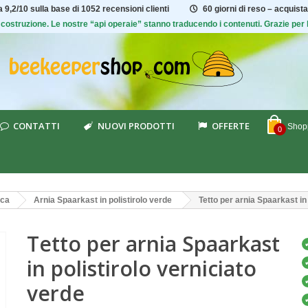
ta
9,2/10
sulla base di 1052 recensioni clienti
60 giorni di reso – acquista
 di costruzione. Le nostre “api operaie” stanno traducendo i contenuti. Grazie pe
CONTATTI
NUOVI PRODOTTI
OFFERTE
Shopp
0
ica
Arnia Spaarkast in polistirolo verde
Tetto per arnia Spaarkast in 
Tetto per arnia Spaarkast
in polistirolo verniciato
verde