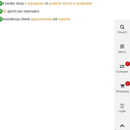
✔
Il nostro shop
è impegnato
in
pratiche etiche e sostenibili
.
✔
60
giorni per ripensarci.
✔
Assistenza clienti
appassionata
ed
esperta
.
Search
Menu
0
Compare
0
Shopping
cart
Login