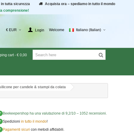
 in tutta sicurezza
Acquista ora – spediamo in tutto il mondo
r la comprensione!
€ EUR
Welcome
Italiano (Italian)
Login
ing cart
-
€ 0,00
silicone per candele & stampi da colata
✔
Beekeepershop
ha una valutazione di
9,2
/
10
–
1052
recensioni.
✔
Spedizioni
in tutto il mondo
!
✔
Pagamenti sicuri
con metodi affidabili.