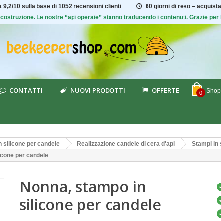
ta
9,2/10
sulla base di 1052 recensioni clienti
60 giorni di reso – acquista
 di costruzione. Le nostre “api operaie” stanno traducendo i contenuti. Grazie pe
CONTATTI
NUOVI PRODOTTI
OFFERTE
Shopp
0
n silicone per candele
Realizzazione candele di cera d'api
Stampi in 
icone per candele
Nonna, stampo in
silicone per candele