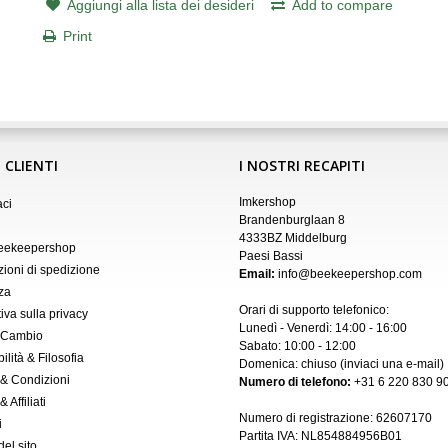
Aggiungi alla lista dei desideri
Add to compare
Print
 CLIENTI
I NOSTRI RECAPITI
Imkershop
aci
Brandenburglaan 8
4333BZ Middelburg
Beekeepershop
Paesi Bassi
zioni di spedizione
Email:
info@beekeepershop.com
za
Orari di supporto telefonico:
iva sulla privacy
Lunedì - Venerdì: 14:00 - 16:00
 Cambio
Sabato: 10:00 - 12:00
ilità & Filosofia
Domenica: chiuso (inviaci una
e-mail
)
 & Condizioni
Numero di telefono:
+31 6 220 830 90
 Affiliati
Numero di registrazione:
62607170
i
Partita IVA: NL854884956B01
el sito