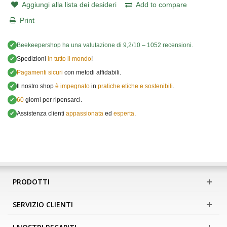
Aggiungi alla lista dei desideri
Add to compare
Print
✔
Beekeepershop
ha una valutazione di
9,2
/
10
–
1052
recensioni.
✔
Spedizioni
in tutto il mondo
!
✔
Pagamenti sicuri
con metodi affidabili.
✔
Il nostro shop
è impegnato
in
pratiche etiche e sostenibili
.
✔
60
giorni per ripensarci.
✔
Assistenza clienti
appassionata
ed
esperta
.
PRODOTTI
SERVIZIO CLIENTI