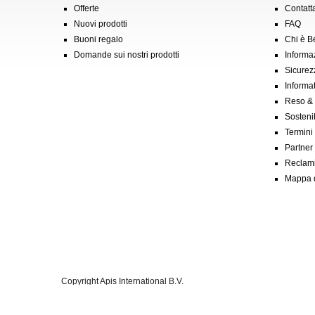
Offerte
Contatt
Nuovi prodotti
FAQ
Buoni regalo
Chi è 
Domande sui nostri prodotti
Informa
Sicurez
Informat
Reso &
Sostenib
Termini
Partner &
Reclam
Mappa d
Copyright Apis International B.V.