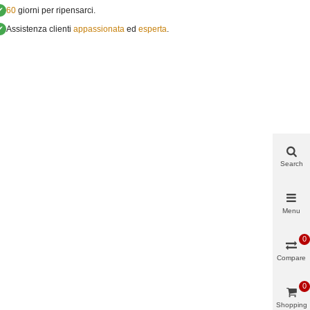
✔
60
giorni per ripensarci.
✔
Assistenza clienti
appassionata
ed
esperta
.
Search
Menu
0
Compare
0
Shopping