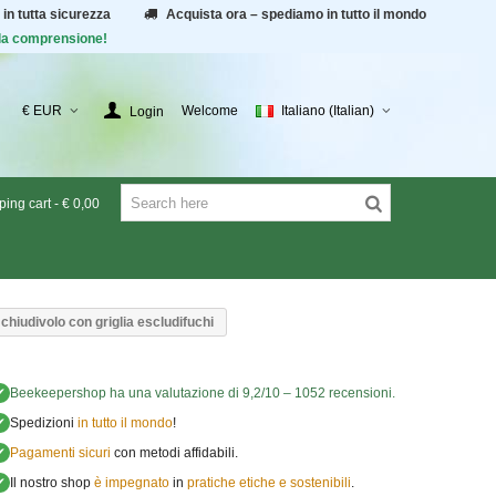
 in tutta sicurezza
Acquista ora – spediamo in tutto il mondo
r la comprensione!
€ EUR
Welcome
Italiano (Italian)
Login
ing cart
-
€ 0,00
chiudivolo con griglia escludifuchi
✔
Beekeepershop
ha una valutazione di
9,2
/
10
–
1052
recensioni.
✔
Spedizioni
in tutto il mondo
!
✔
Pagamenti sicuri
con metodi affidabili.
✔
Il nostro shop
è impegnato
in
pratiche etiche e sostenibili
.