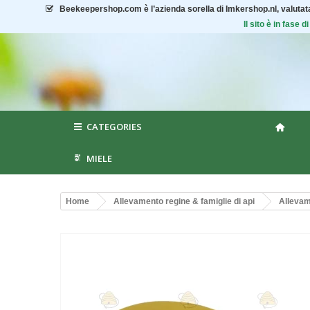
Beekeepershop.com
è l’azienda sorella di Imkershop.nl, valuta
Il sito è in fase
CATEGORIES
MIELE
Home
Allevamento regine & famiglie di api
Allevam