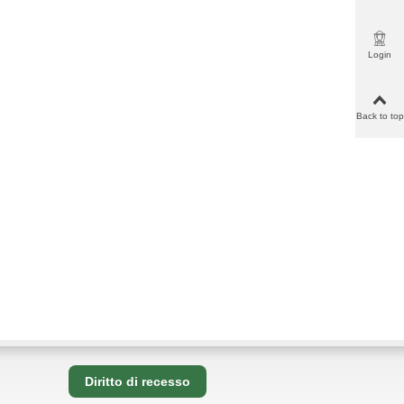
cart
Login
Back to top
Diritto di recesso