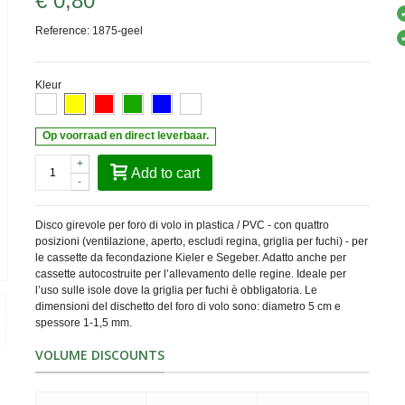
€ 0,80
Reference:
1875-geel
Kleur
Op voorraad en direct leverbaar.
+
Add to cart
-
Disco girevole per foro di volo in plastica / PVC - con quattro
posizioni (ventilazione, aperto, escludi regina, griglia per fuchi) - per
le cassette da fecondazione Kieler e Segeber. Adatto anche per
cassette autocostruite per l’allevamento delle regine. Ideale per
l’uso sulle isole dove la griglia per fuchi è obbligatoria. Le
dimensioni del dischetto del foro di volo sono: diametro 5 cm e
spessore 1-1,5 mm.
VOLUME DISCOUNTS