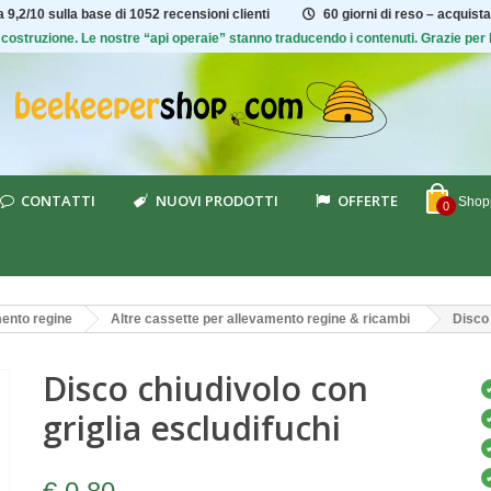
ta
9,2/10
sulla base di 1052 recensioni clienti
60 giorni di reso – acquista
 di costruzione. Le nostre “api operaie” stanno traducendo i contenuti. Grazie pe
CONTATTI
NUOVI PRODOTTI
OFFERTE
Shopp
0
ento regine
Altre cassette per allevamento regine & ricambi
Disco 
Disco chiudivolo con
griglia escludifuchi