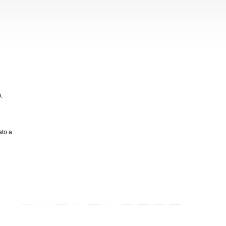
.
ato a