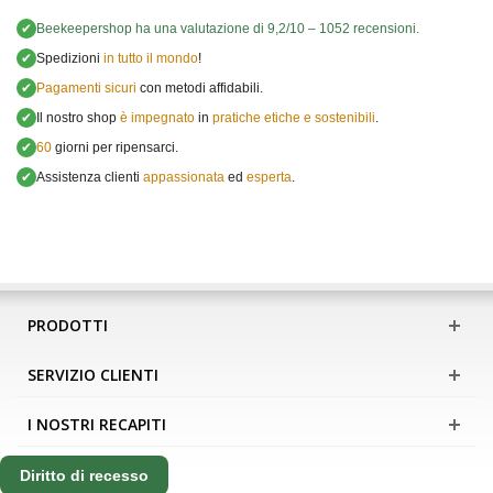
✔
Beekeepershop
ha una valutazione di
9,2
/
10
–
1052
recensioni.
✔
Spedizioni
in tutto il mondo
!
✔
Pagamenti sicuri
con metodi affidabili.
✔
Il nostro shop
è impegnato
in
pratiche etiche e sostenibili
.
✔
60
giorni per ripensarci.
✔
Assistenza clienti
appassionata
ed
esperta
.
PRODOTTI
SERVIZIO CLIENTI
I NOSTRI RECAPITI
Diritto di recesso