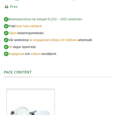
Print
✔
Beekeepershop
har betyget
9,2
/
10
–
1052
omdömen.
✔
Frakt
över hela världen
!
✔
Säkra
betalningsmetoder.
✔
Vår webbshop
är engagerad
i
etiska och hållbara
arbetssätt.
✔
60
dagar öppet köp.
✔
Engagerad
och
erfaren
kundtjänst.
PACK CONTENT