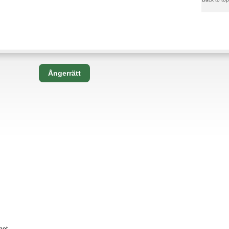
Ångerrätt
net