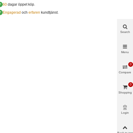
✔
60
dagar öppet köp.
✔
Engagerad
och
erfaren
kundtjänst.
Search
Menu
0
Compare
0
Shopping
cart
Login
Back to top