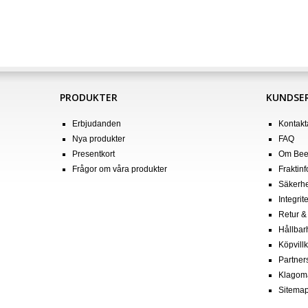
PRODUKTER
KUNDSER
Erbjudanden
Kontakt
Nya produkter
FAQ
Presentkort
Om Bee
Frågor om våra produkter
Fraktin
Säkerhe
Integrit
Retur &
Hållbar
Köpvill
Partner
Klagom
Sitema