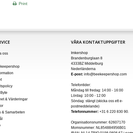
Print
VICE
VÅRA KONTAKTUPPGIFTER
Imkershop
a oss
Brandenburglaan 8
4333BZ Middelburg
keepershop
Nederländerna
formation
E-post:
info@beekeepershop.com
t
Telefontider:
etspolicy
Måndag till fredag: 14:00 - 16:00
 Byte
Lördag: 10:00 - 12:00
het & Värderingar
Söndag: stängt (skicka oss ett
e-
kor
postmeddelande
)
Telefonnummer:
+31 6 220 830 90.
s & Samarbeten
ål
Organisationsnummer:
62607170
p
Momsnummer: NL854884956B01
IBAN:
NL14 TRIO 0198 0808 67 i nam