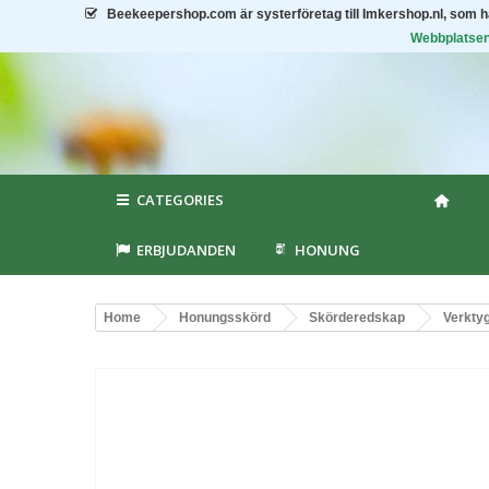
Beekeepershop.com
är systerföretag till Imkershop.nl, som 
Webbplatsen 
CATEGORIES
ERBJUDANDEN
HONUNG
Home
Honungsskörd
Skörderedskap
Verkty