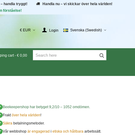
 – handla tryggt!
Handla nu – vi skickar över hela världen!
n förståelse!
€ EUR
Svenska (Swedish)
Login
ing cart
-
€ 0,00
✔
Beekeepershop
har betyget
9,2
/
10
–
1052
omdömen.
✔
Frakt
över hela världen
!
✔
Säkra
betalningsmetoder.
✔
Vår webbshop
är engagerad
i
etiska och hållbara
arbetssätt.