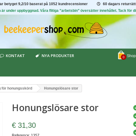
har betyget
9,2/10
baserat på 1052 kundrecensioner
60 dagars returrätt
är under uppbyggnad. Våra flitiga ”arbetsbin” översätter innehållet. Tack för di
KONTAKT
NYA PRODUKTER
Shopp
0
g för honungsskörd
Honungslösare stor
Honungslösare stor
€ 31,30
Reference:
1357