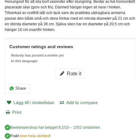
Honungssil för att sila bort vaxrester efter slungning. Består av två horisontellt
placerade silar (grov och fin). Därmed hänger ingen sil nere i hinken.
Tillverkad av rostfritt stål och tack vare de praktiska utdragbara armarna
passar den både små och stora hinkar med en minsta diameter på 21 cm och
en största diameter på 38 cm. Själva silen har en diameter på 20,5 cm och
hänger 10 cm ovanför hinken.
Customer ratings and reviews
Nobody has posted a review yet
in this language
Rate it
Share
Lägg till i önskelistan
Add to compare
Print
✔
Beekeepershop
har betyget
9,2
/
10
–
1052
omdömen.
✔
Frakt
över hela världen
!