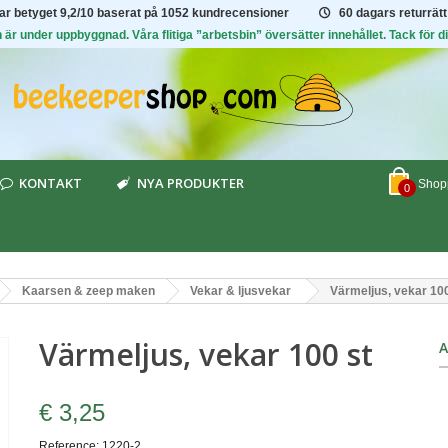
har betyget
9,2/10
baserat på 1052 kundrecensioner
60 dagars returrätt
är under uppbyggnad. Våra flitiga ”arbetsbin” översätter innehållet. Tack för di
KONTAKT
NYA PRODUKTER
Shopp
0
Kaarsen & zeep maken
Vekar & ljusvekar
Värmeljus, vekar 100
Värmeljus, vekar 100 st
A
€ 3,25
Reference:
1220-2