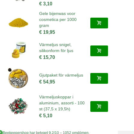
€ 3,10
Gele bijenwas voor
cosmetica per 1000
gram
€ 19,95
Värmeljus snigel,
silikonform för ljus
€ 15,70
Gjutpaket för värmeljus
€ 54,95
Värmeljuskoppar i
aluminium, assorti - 100
st (37,5 x 19,5h)
€ 5,10
✔
Beekeepershop
har betyget
9,2
/
10
–
1052
omdömen.