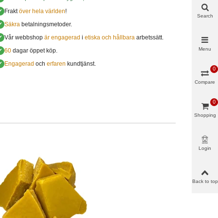
✔
Frakt
över hela världen
!
Search
✔
Säkra
betalningsmetoder.
✔
Vår webbshop
är engagerad
i
etiska och hållbara
arbetssätt.
Menu
✔
60
dagar öppet köp.
✔
Engagerad
och
erfaren
kundtjänst.
0
Compare
0
Shopping
cart
Login
Back to top