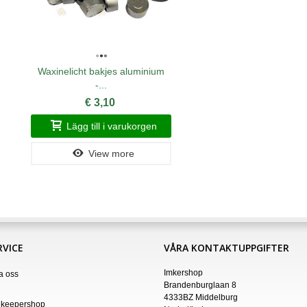
Waxinelicht bakjes aluminium
-...
€ 3,10
Lägg till i varukorgen
View more
VICE
VÅRA KONTAKTUPPGIFTER
Imkershop
a oss
Brandenburglaan 8
4333BZ Middelburg
keepershop