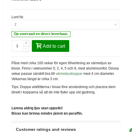
Lont Nr.
2
Op voorraad en direct leverbaar.
+
Add to cart
-
Påse med cirka 100 vekar för egen tillverkning av värmeljus av
bivax. Finns i veknummer 0, 2, 4, 5 och 6, med aluminiumfot. Dessa
vekar passar särskilt bra till
värmeljuskoppar
med 4 cm diameter.
Vekarnas längd är cirka 3 cm.
Tips: Doppa vekfötterna i bivax före användning och placera dem
direkt i kopparna så att de inte flyter upp vid gjutning.
Lämna aldrig ljus utan uppsikt!
Bivax kan brinna mindre jämnt än paraffin.
Customer ratings and reviews