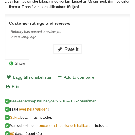
Ljus i form av en stor bikupa med två bin. Ljuset är 7,5 cm högt. Brinntid cirka
… timmar. Finns även som silikonform för ljus!
Customer ratings and reviews
Nobody has posted a review yet
in this language
Rate it
Share
Lägg till i önskelistan
Add to compare
Print
✔
Beekeepershop
har betyget
9,2
/
10
–
1052
omdömen.
✔
Frakt
över hela världen
!
✔
Säkra
betalningsmetoder.
✔
Vår webbshop
är engagerad
i
etiska och hållbara
arbetssätt.
✔
60
dagar öppet köp.