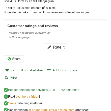
Bivaxljus i form av en tall eller julgran.
Ett riktigt julljus med en höjd på 9-8 cm.
Brinntiden är cirka … timmar. Finns även som silikonform för ljus!
Customer ratings and reviews
Nobody has posted a review yet
in this language
Rate it
Share
Lägg till i önskelistan
Add to compare
Print
✔
Beekeepershop
har betyget
9,2
/
10
–
1052
omdömen.
✔
Frakt
över hela världen
!
✔
Säkra
betalningsmetoder.
✔
Vår webbshop
är engagerad
i
etiska och hållbara
arbetssätt.