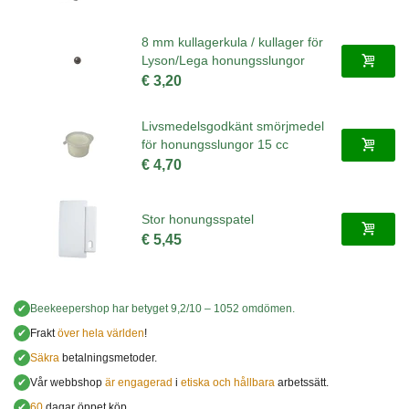
8 mm kullagerkula / kullager för
Lyson/Lega honungsslungor
€ 3,20
Livsmedelsgodkänt smörjmedel
för honungsslungor 15 cc
€ 4,70
Stor honungsspatel
€ 5,45
✔
Beekeepershop
har betyget
9,2
/
10
–
1052
omdömen.
✔
Frakt
över hela världen
!
✔
Säkra
betalningsmetoder.
✔
Vår webbshop
är engagerad
i
etiska och hållbara
arbetssätt.
✔
60
dagar öppet köp.