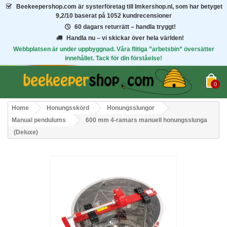
Beekeepershop.com
är systerföretag till Imkershop.nl, som har betyget
9,2/10
baserat på 1052 kundrecensioner
60 dagars returrätt – handla tryggt!
Handla nu – vi skickar över hela världen!
Webbplatsen är under uppbyggnad. Våra flitiga ”arbetsbin” översätter
innehållet. Tack för din förståelse!
0
Home
Honungsskörd
Honungsslungor
Manual pendulums
600 mm 4-ramars manuell honungsslunga
(Deluxe)