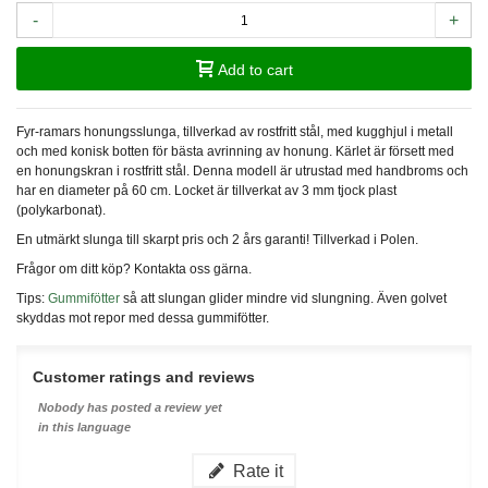
-
+
Add to cart
Fyr-ramars honungsslunga, tillverkad av rostfritt stål, med kugghjul i metall
och med konisk botten för bästa avrinning av honung. Kärlet är försett med
en honungskran i rostfritt stål. Denna modell är utrustad med handbroms och
har en diameter på 60 cm. Locket är tillverkat av 3 mm tjock plast
(polykarbonat).
En utmärkt slunga till skarpt pris och 2 års garanti! Tillverkad i Polen.
Frågor om ditt köp? Kontakta oss gärna.
Tips:
Gummifötter
så att slungan glider mindre vid slungning. Även golvet
skyddas mot repor med dessa gummifötter.
Customer ratings and reviews
Nobody has posted a review yet
in this language
Rate it