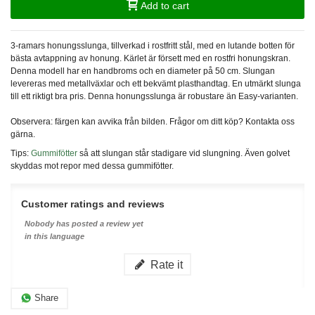
Add to cart
3-ramars honungsslunga, tillverkad i rostfritt stål, med en lutande botten för
bästa avtappning av honung. Kärlet är försett med en rostfri honungskran.
Denna modell har en handbroms och en diameter på 50 cm. Slungan
levereras med metallväxlar och ett bekvämt plasthandtag. En utmärkt slunga
till ett riktigt bra pris. Denna honungsslunga är robustare än Easy-varianten.
Observera: färgen kan avvika från bilden. Frågor om ditt köp? Kontakta oss
gärna.
Tips:
Gummifötter
så att slungan står stadigare vid slungning. Även golvet
skyddas mot repor med dessa gummifötter.
Customer ratings and reviews
Nobody has posted a review yet
in this language
Rate it
Share