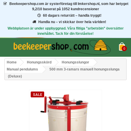
Beekeepershop.com
är systerföretag till Imkershop.nl, som har betyget
9,2/10
baserat på 1052 kundrecensioner
60 dagars returrätt – handla tryggt!
Handla nu – vi skickar över hela världen!
Webbplatsen är under uppbyggnad. Våra flitiga ”arbetsbin” översätter
innehållet. Tack för din förståelse!
0
Home
Honungsskörd
Honungsslungor
Manual pendulums
500 mm 3-ramars manuell honungsslunga
(Deluxe)
SALE