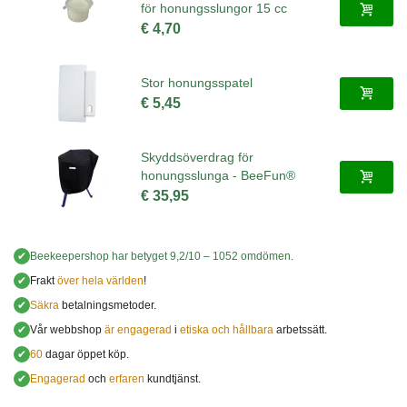
för honungsslungor 15 cc
€ 4,70
Stor honungsspatel
€ 5,45
Skyddsöverdrag för
honungsslunga - BeeFun®
€ 35,95
✔
Beekeepershop
har betyget
9,2
/
10
–
1052
omdömen.
✔
Frakt
över hela världen
!
✔
Säkra
betalningsmetoder.
✔
Vår webbshop
är engagerad
i
etiska och hållbara
arbetssätt.
✔
60
dagar öppet köp.
✔
Engagerad
och
erfaren
kundtjänst.