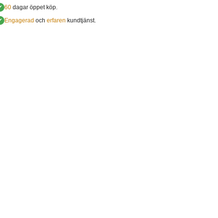
✔
60
dagar öppet köp.
✔
Engagerad
och
erfaren
kundtjänst.