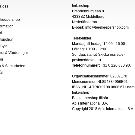
Imkershop
a oss
Brandenburglaan 8
4333BZ Middelburg
keepershop
Nederländerna
formation
E-post:
info@beekeepershop.com
t
Telefontider:
etspolicy
Måndag till fredag: 14:00 - 16:00
 Byte
Lördag: 10:00 - 12:00
het & Värderingar
Söndag: stängt (skicka oss ett
e-
kor
postmeddelande
)
Telefonnummer:
+31 6 220 830 90.
s & Samarbeten
ål
Organisationsnummer:
62607170
p
Momsnummer: NL854884956B01
IBAN:
NL14 TRIO 0198 0808 67 i nam
Imkershop
Beekeepershop tillhör
Apis International B.V.
Copyright 2018
Apis International B.V.