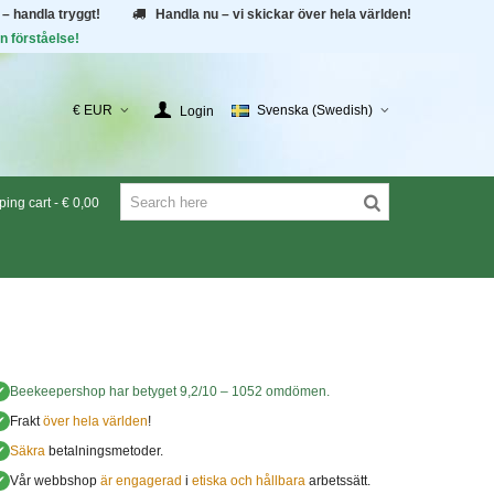
 – handla tryggt!
Handla nu – vi skickar över hela världen!
n förståelse!
€ EUR
Svenska (Swedish)
Login
ing cart
-
€ 0,00
✔
Beekeepershop
har betyget
9,2
/
10
–
1052
omdömen.
✔
Frakt
över hela världen
!
✔
Säkra
betalningsmetoder.
✔
Vår webbshop
är engagerad
i
etiska och hållbara
arbetssätt.