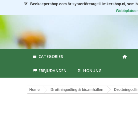
Beekeepershop.com
är systerföretag till Imkershop.nl, som 
Webbplatsen 
CATEGORIES
ERBJUDANDEN
HONUNG
Home
Drottningodling & bisamhällen
Drottningodli