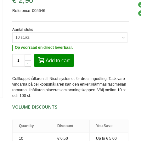
€ 2,90
Reference:
005646
Aantal stuks
10 stuks
Op voorraad en direct leverbaar.
+
Add to cart
-
Cellkoppshållaren till Nicot-systemet för drottningodling. Tack vare
vingarna på cellkoppshållaren kan den enkelt klämmas fast mellan
ramarna. I hållaren placeras omlarvningskoppen. Välj mellan 10 st
och 100 st.
VOLUME DISCOUNTS
Quantity
Discount
You Save
10
€ 0,50
Up to € 5,00