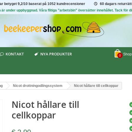
har betyget
9,2/10
baserat på 1052 kundrecensioner
60 dagars returrätt
är under uppbyggnad. Våra flitiga ”arbetsbin” översätter innehållet. Tack för di
KONTAKT
NYA PRODUKTER
Shopp
0
ng
Nicot drottningodlingssystem
Nicot hållare till cellkoppar
Nicot hållare till
cellkoppar