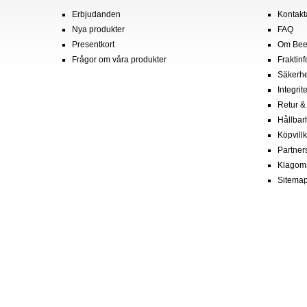
Erbjudanden
Kontakt
Nya produkter
FAQ
Presentkort
Om Bee
Frågor om våra produkter
Fraktin
Säkerhe
Integrit
Retur &
Hållbar
Köpvill
Partner
Klagom
Sitema