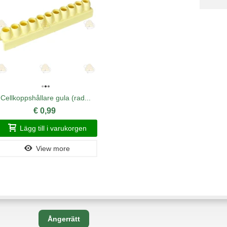
Cellkoppshållare gula (rad...
Nic
€ 0,99
Lägg till i varukorgen
Läg
View more
Ångerrätt