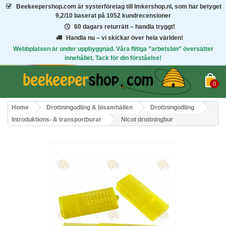
Beekeepershop.com
är systerföretag till Imkershop.nl, som har betyget
9,2/10
baserat på 1052 kundrecensioner
60 dagars returrätt – handla tryggt!
Handla nu – vi skickar över hela världen!
Webbplatsen är under uppbyggnad. Våra flitiga ”arbetsbin” översätter
innehållet. Tack för din förståelse!
0
Home
Drottningodling & bisamhällen
Drottningodling
Introduktions- & transportburar
Nicot drottningbur