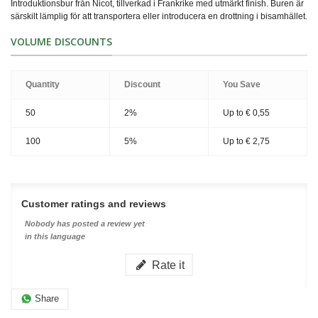
Introduktionsbur från Nicot, tillverkad i Frankrike med utmärkt finish. Buren är
särskilt lämplig för att transportera eller introducera en drottning i bisamhället.
VOLUME DISCOUNTS
Quantity
Discount
You Save
50
2%
Up to
€ 0,55
100
5%
Up to
€ 2,75
Customer ratings and reviews
Nobody has posted a review yet
in this language
Rate it
Share