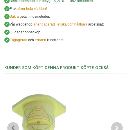
✔
Beekeepershop
har betyget
9,2
/
10
–
1052
omdömen.
✔
Frakt
över hela världen
!
✔
Säkra
betalningsmetoder.
✔
Vår webbshop
är engagerad
i
etiska och hållbara
arbetssätt.
✔
60
dagar öppet köp.
✔
Engagerad
och
erfaren
kundtjänst.
KUNDER SOM KÖPT DENNA PRODUKT KÖPTE OCKSÅ: