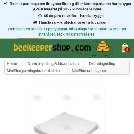
Beekeepershop.com
är systerföretag till Imkershop.nl, som har betyget
9,2/10
baserat på 1052 kundrecensioner
60 dagars returrätt – handla tryggt!
Handla nu – vi skickar över hela världen!
Webbplatsen är under uppbyggnad. Våra flitiga ”arbetsbin” översätter
innehållet. Tack för din förståelse!
0
Home
Drottningodling & bisamhällen
Drottningodling
MiniPlus parningskupor & delar
MiniPlus tak - Lyson