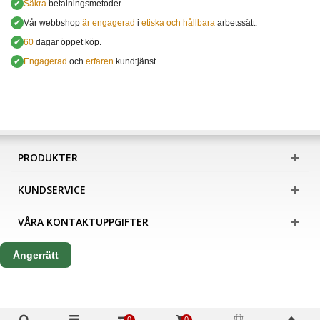
✔
Säkra
betalningsmetoder.
✔
Vår webbshop
är engagerad
i
etiska och hållbara
arbetssätt.
✔
60
dagar öppet köp.
✔
Engagerad
och
erfaren
kundtjänst.
PRODUKTER
KUNDSERVICE
VÅRA KONTAKTUPPGIFTER
Ångerrätt
0
0