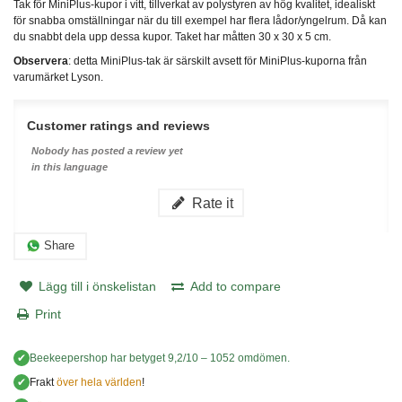
Tak för MiniPlus-kupor i vitt, tillverkat av polystyren av hög kvalitet, idealiskt
för snabba omställningar när du till exempel har flera lådor/yngelrum. Då kan
du snabbt dela upp dessa kupor. Taket har måtten 30 x 30 x 5 cm.
Observera
: detta MiniPlus-tak är särskilt avsett för MiniPlus-kuporna från
varumärket Lyson.
Customer ratings and reviews
Nobody has posted a review yet
in this language
Rate it
Share
Lägg till i önskelistan
Add to compare
Print
✔
Beekeepershop
har betyget
9,2
/
10
–
1052
omdömen.
✔
Frakt
över hela världen
!