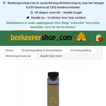
Beekeepershop.com
är systerföretag till Imkershop.nl, som har betyget
9,2/10
baserat på 1052 kundrecensioner
60 dagars returrätt – handla tryggt!
Handla nu – vi skickar över hela världen!
Webbplatsen är under uppbyggnad. Våra flitiga ”arbetsbin” översätter
innehållet. Tack för din förståelse!
0
Home
Drottningodling & bisamhällen
Drottningodling
Märkningsmaterial
Opalith lijm klein