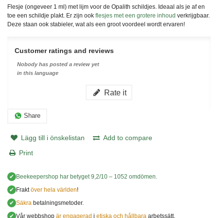
Flesje (ongeveer 1 ml) met lijm voor de Opalith schildjes. Ideaal als je af en
toe een schildje plakt. Er zijn ook
flesjes met een grotere inhoud
verkrijgbaar.
Deze staan ook stabieler, wat als een groot voordeel wordt ervaren!
Customer ratings and reviews
Nobody has posted a review yet
in this language
Rate it
Share
Lägg till i önskelistan
Add to compare
Print
✔
Beekeepershop
har betyget
9,2
/
10
–
1052
omdömen.
✔
Frakt
över hela världen
!
✔
Säkra
betalningsmetoder.
✔
Vår webbshop
är engagerad
i
etiska och hållbara
arbetssätt.