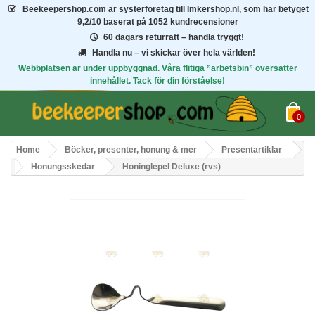
Beekeepershop.com
är systerföretag till Imkershop.nl, som har betyget
9,2/10
baserat på 1052 kundrecensioner
60 dagars returrätt – handla tryggt!
Handla nu – vi skickar över hela världen!
Webbplatsen är under uppbyggnad. Våra flitiga ”arbetsbin” översätter
innehållet. Tack för din förståelse!
0
Home
Böcker, presenter, honung & mer
Presentartiklar
Honungsskedar
Honinglepel Deluxe (rvs)