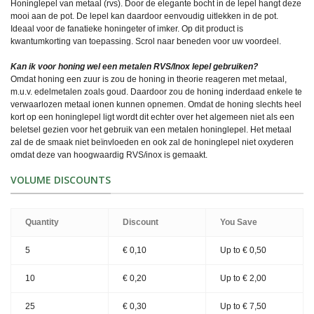
Honinglepel van metaal (rvs). Door de elegante bocht in de lepel hangt deze
mooi aan de pot. De lepel kan daardoor eenvoudig uitlekken in de pot.
Ideaal voor de fanatieke honingeter of imker. Op dit product is
kwantumkorting van toepassing. Scrol naar beneden voor uw voordeel.
Kan ik voor honing wel een metalen RVS/Inox lepel gebruiken?
Omdat honing een zuur is zou de honing in theorie reageren met metaal,
m.u.v. edelmetalen zoals goud. Daardoor zou de honing inderdaad enkele te
verwaarlozen metaal ionen kunnen opnemen. Omdat de honing slechts heel
kort op een honinglepel ligt wordt dit echter over het algemeen niet als een
beletsel gezien voor het gebruik van een metalen honinglepel. Het metaal
zal de de smaak niet beïnvloeden en ook zal de honinglepel niet oxyderen
omdat deze van hoogwaardig RVS/inox is gemaakt.
VOLUME DISCOUNTS
Quantity
Discount
You Save
5
€ 0,10
Up to
€ 0,50
10
€ 0,20
Up to
€ 2,00
25
€ 0,30
Up to
€ 7,50