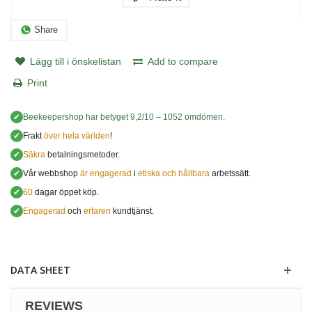
Share
Lägg till i önskelistan
Add to compare
Print
✔
Beekeepershop
har betyget
9,2
/
10
–
1052
omdömen.
✔
Frakt
över hela världen
!
✔
Säkra
betalningsmetoder.
✔
Vår webbshop
är engagerad
i
etiska och hållbara
arbetssätt.
✔
60
dagar öppet köp.
✔
Engagerad
och
erfaren
kundtjänst.
DATA SHEET
REVIEWS