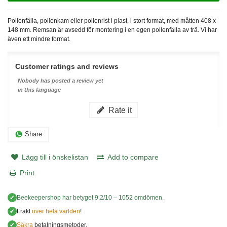
Pollenfälla, pollenkam eller pollenrist i plast, i stort format, med måtten 408 x
148 mm. Remsan är avsedd för montering i en egen pollenfälla av trä. Vi har
även ett mindre format.
Customer ratings and reviews
Nobody has posted a review yet
in this language
Rate it
Share
Lägg till i önskelistan
Add to compare
Print
✔
Beekeepershop
har betyget
9,2
/
10
–
1052
omdömen.
✔
Frakt
över hela världen
!
✔
Säkra
betalningsmetoder.