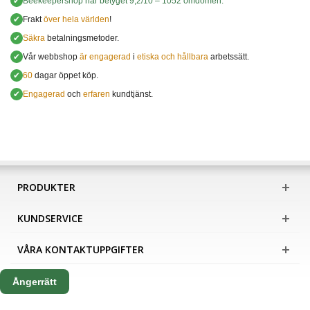
✔
Beekeepershop
har betyget
9,2
/
10
–
1052
omdömen.
✔
Frakt
över hela världen
!
✔
Säkra
betalningsmetoder.
✔
Vår webbshop
är engagerad
i
etiska och hållbara
arbetssätt.
✔
60
dagar öppet köp.
✔
Engagerad
och
erfaren
kundtjänst.
PRODUKTER
KUNDSERVICE
VÅRA KONTAKTUPPGIFTER
Ångerrätt