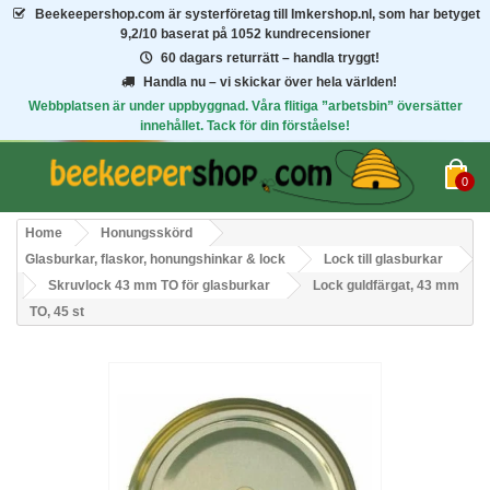
Beekeepershop.com
är systerföretag till Imkershop.nl, som har betyget
9,2/10
baserat på 1052 kundrecensioner
60 dagars returrätt – handla tryggt!
Handla nu – vi skickar över hela världen!
Webbplatsen är under uppbyggnad. Våra flitiga ”arbetsbin” översätter
innehållet. Tack för din förståelse!
0
Home
Honungsskörd
Glasburkar, flaskor, honungshinkar & lock
Lock till glasburkar
Skruvlock 43 mm TO för glasburkar
Lock guldfärgat, 43 mm
TO, 45 st