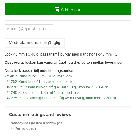
Add to cart
Meddela mig när tillgänglig
Lock 43 mm TO guld, passar små burkar med gängstorlek 43 mm TO.
Observera:
locken kan variera något i guld-/silverton mellan leveranser.
Detta lock passar följande honungsburkar:
-
#6857 Rund burk 30 ml / 30 g, med lock
-
#1252 Rund burk 41 ml / 50 g, med lock
-
#7270 Pall runda burkar i tråg 41 ml / 50 g, utan lock - 7360 st
-
#1240 Sexkantig burk 45 ml / 50 g, med lock
-
#7275 Pall sexkantiga burkar i tråg 45 ml / 50 g, utan lock - 7200 st
Customer ratings and reviews
Nobody has posted a review yet
in this language