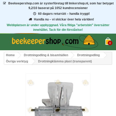
Beekeepershop.com
är systerföretag till Imkershop.nl, som har betyget
9,2/10
baserat på 1052 kundrecensioner
60 dagars returrätt – handla tryggt!
Handla nu – vi skickar över hela världen!
Webbplatsen är under uppbyggnad. Våra flitiga ”arbetsbin” översätter
innehållet. Tack för din förståelse!
0
Home
Drottningodling & bisamhällen
Drottningodling
Övriga verktyg
Drottningklämma plast (transparent)