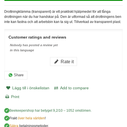
Drottningklämma (transparent) är ett praktiskt hjälpmedel för att fånga
drottningen när du har handskar på. Den är utformad så att drottningens ben
inte kan fastna och att arbetsbin kan ta sig ut. Tillverkad av transparent plast.
Customer ratings and reviews
Nobody has posted a review yet
in this language
Rate it
Share
Lägg till i önskelistan
Add to compare
Print
✔
Beekeepershop
har betyget
9,2
/
10
–
1052
omdömen.
✔
Frakt
över hela världen
!
✔
Säkra
betalningsmetoder.